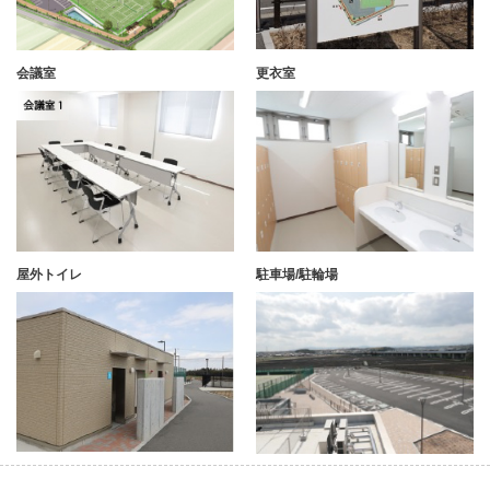
会議室
更衣室
屋外トイレ
駐車場/駐輪場