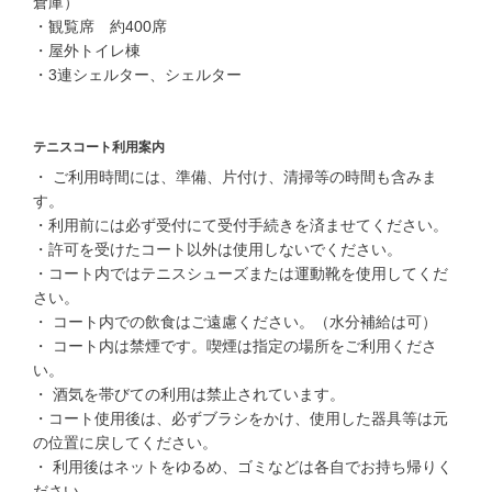
倉庫）
・観覧席 約400席
・屋外トイレ棟
・3連シェルター、シェルター
テニスコート利用案内
・ ご利用時間には、準備、片付け、清掃等の時間も含みま
す。
・利用前には必ず受付にて受付手続きを済ませてください。
・許可を受けたコート以外は使用しないでください。
・コート内ではテニスシューズまたは運動靴を使用してくだ
さい。
・ コート内での飲食はご遠慮ください。（水分補給は可）
・ コート内は禁煙です。喫煙は指定の場所をご利用くださ
い。
・ 酒気を帯びての利用は禁止されています。
・コート使用後は、必ずブラシをかけ、使用した器具等は元
の位置に戻してください。
・ 利用後はネットをゆるめ、ゴミなどは各自でお持ち帰りく
ださい。