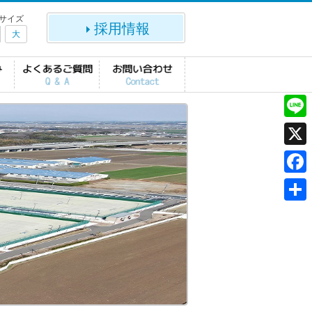
サイズ
採用情報
大
L
i
X
n
F
e
a
共
c
有
e
b
o