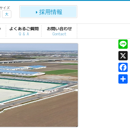
サイズ
採用情報
大
L
i
X
n
F
e
a
共
c
有
e
b
o