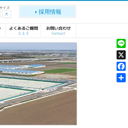
サイズ
採用情報
大
L
i
X
n
F
e
a
共
c
有
e
b
o