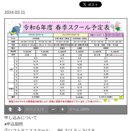
2024.03.11
ページ
1
/
1
ズーム
100%
申し込みについて
♦申込期間
①ソフトテニススクール R6.３/１５～３/２９